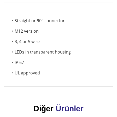
• Straight or 90° connector
• M12 version
• 3, 4 or 5 wire
• LEDs in transparent housing
• IP 67
• UL approved
Diğer
Ürünler