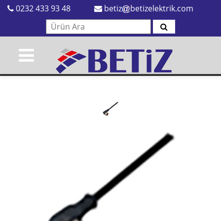
0232 433 93 48
betiz
betizelektrik.com