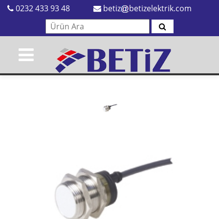
0232 433 93 48
betiz
betizelektrik.com