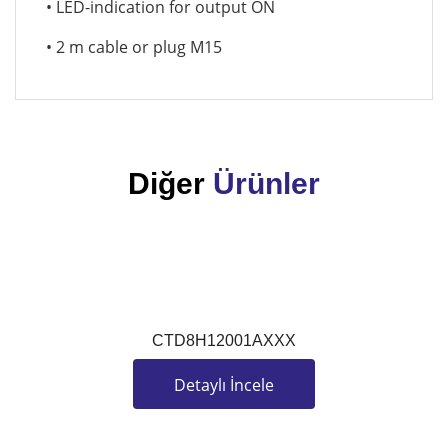
• LED-indication for output ON
• 2 m cable or plug M15
Diğer
Ürünler
Y
CTD8H12001AXXX
Detaylı İncele