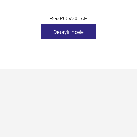
Y
RG3P60V30EAP
Detaylı İncele