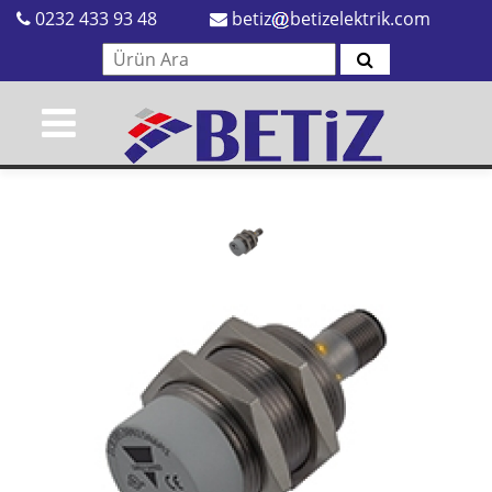
0232 433 93 48
betiz
betizelektrik.com