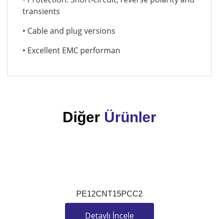
transients
• Cable and plug versions
• Excellent EMC performan
Diğer
Ürünler
Y
PE12CNT15PCC2
Detaylı İncele