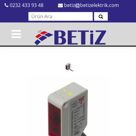
0232 433 93 48
betiz
betizelektrik.com