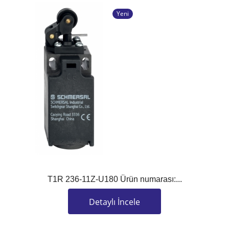
Yeni
T1R 236-11Z-U180 Ürün numarası:...
Detaylı İncele