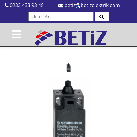
0232 433 93 48
betiz
betizelektrik.com